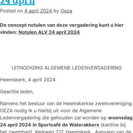
door
Posted on
4 april 2024
by
Oeza
De concept notulen van deze vergadering kunt u hier
vinden:
Notulen ALV 24 april 2024
UITNODIGING ALGEMENE LEDENVERGADERING
Heemskerk, 4 april 2024
Geachte leden,
Namens het bestuur van de Heemskerkse zwemvereniging
OEZA nodig ik u hierbij uit voor de Algemene
Ledenvergadering die gehouden zal worden op
woensdag
24 april 2024
in Sportcafé de Waterakkers
(kantine bij
het zwembad), Kerkweg 217, Heemskerk. Aanvang van de