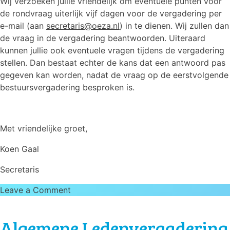
Wij verzoeken jullie vriendelijk om eventuele punten voor
de rondvraag uiterlijk vijf dagen voor de vergadering per
e-mail (aan
secretaris@oeza.nl
) in te dienen. Wij zullen dan
de vraag in de vergadering beantwoorden. Uiteraard
kunnen jullie ook eventuele vragen tijdens de vergadering
stellen. Dan bestaat echter de kans dat een antwoord pas
gegeven kan worden, nadat de vraag op de eerstvolgende
bestuursvergadering besproken is.
Met vriendelijke groet,
Koen Gaal
Secretaris
on
Leave a Comment
Algemene
Ledenvergadering
Algemene Ledenvergadering
21