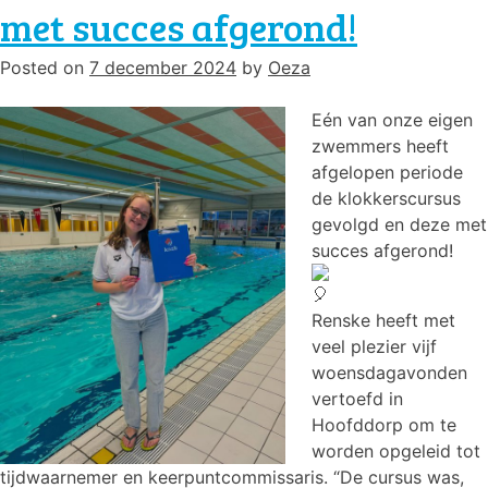
met succes afgerond!
2025
Posted on
7 december 2024
by
Oeza
Eén
van onze eigen
zwemmers heeft
afgelopen periode
de klokkerscursus
gevolgd en deze met
succes afgerond!
Renske heeft met
veel plezier vijf
woensdagavonden
vertoefd in
Hoofddorp om te
worden opgeleid tot
tijdwaarnemer en keerpuntcommissaris. “De cursus was,