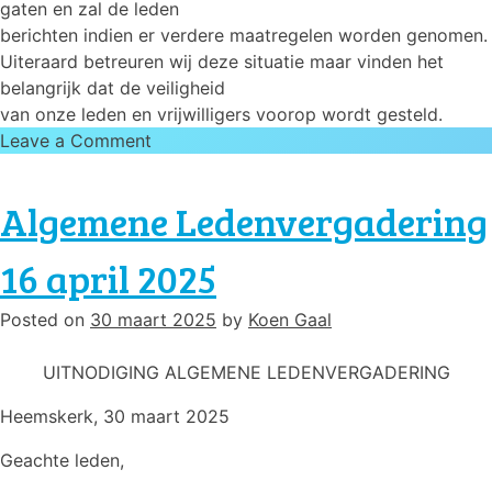
gaten en zal de leden
berichten indien er verdere maatregelen worden genomen.
Uiteraard betreuren wij deze situatie maar vinden het
belangrijk dat de veiligheid
van onze leden en vrijwilligers voorop wordt gesteld.
on
Leave a Comment
Geen
zwemmen
Algemene Ledenvergadering
vanavond
12
16 april 2025
september
Posted on
30 maart 2025
by
Koen Gaal
UITNODIGING ALGEMENE LEDENVERGADERING
Heemskerk, 30 maart 2025
Geachte leden,