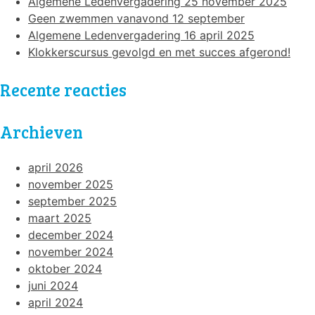
Algemene Ledenvergadering 25 november 2025
t
Geen zwemmen vanavond 12 september
e
Algemene Ledenvergadering 16 april 2025
Klokkerscursus gevolgd en met succes afgerond!
n
n
Recente reacties
a
Archieven
v
i
april 2026
g
november 2025
september 2025
a
maart 2025
t
december 2024
november 2024
i
oktober 2024
e
juni 2024
april 2024