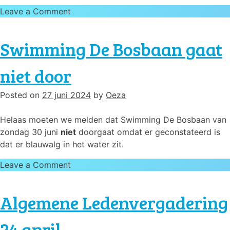
on
Leave a Comment
Algemene
Ledenvergadering
Swimming De Bosbaan gaat
12
november
niet door
2024
Posted on
27 juni 2024
by
Oeza
Helaas moeten we melden dat Swimming De Bosbaan van
zondag 30 juni
niet
doorgaat omdat er geconstateerd is
dat er blauwalg in het water zit.
on
Leave a Comment
Swimming
De
Algemene Ledenvergadering
Bosbaan
gaat
24 april
niet