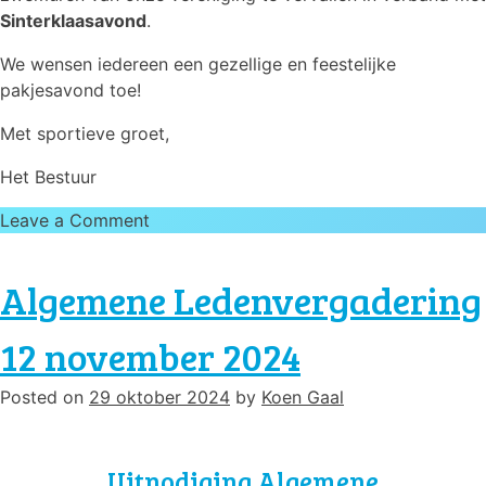
Sinterklaasavond
.
We wensen iedereen een gezellige en feestelijke
pakjesavond toe!
Met sportieve groet,
Het Bestuur
on
Leave a Comment
Let
op:
Algemene Ledenvergadering
Geen
zwemles
12 november 2024
en
zwemtraining
Posted on
29 oktober 2024
by
Koen Gaal
op
donderdag
5
Uitnodiging Algemene
december