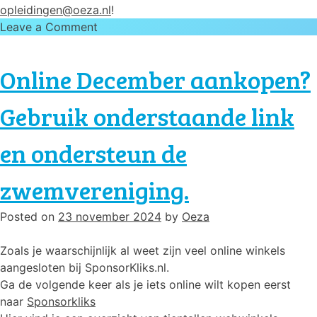
opleidingen@oeza.nl
!
on
Leave a Comment
Klokkerscursus
gevolgd
Online December aankopen?
en
met
Gebruik onderstaande link
succes
afgerond!
en ondersteun de
zwemvereniging.
Posted on
23 november 2024
by
Oeza
Zoals je waarschijnlijk al weet zijn veel online winkels
aangesloten bij SponsorKliks.nl.
Ga de volgende keer als je iets online wilt kopen eerst
naar
Sponsorkliks