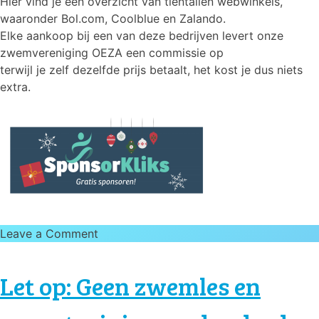
Hier vind je een overzicht van tientallen webwinkels,
waaronder Bol.com, Coolblue en Zalando.
Elke aankoop bij een van deze bedrijven levert onze
zwemvereniging OEZA een commissie op
terwijl je zelf dezelfde prijs betaalt, het kost je dus niets
extra.
on
Leave a Comment
Online
December
Let op: Geen zwemles en
aankopen?
Gebruik
onderstaande