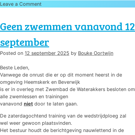
on
Leave a Comment
Algemene
Ledenvergadering
Geen zwemmen vanavond 12
25
november
september
2025
Posted on
12 september 2025
by
Bouke Oortwijn
Beste Leden,
Vanwege de onrust die er op dit moment heerst in de
omgeving Heemskerk en Beverwijk
is er in overleg met Zwembad de Waterakkers besloten om
alle zwemlessen en trainingen
vanavond
niet
door te laten gaan.
D
e zaterdag
ochtend training van de wedstrijdploeg zal
wel
weer
gewoon plaatsvinden.
Het bestuur houdt
de
berichtgeving nauwlettend in de