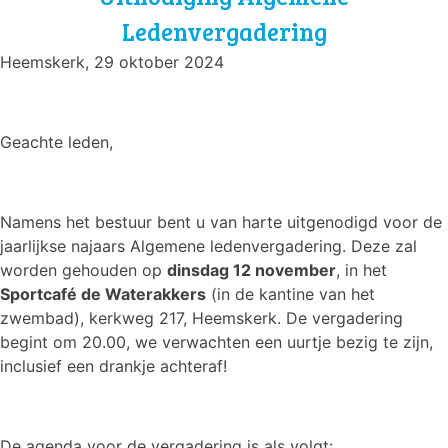
vanwege
Ledenvergadering
Sinterklaasavond
Heemskerk, 29 oktober 2024
Geachte leden,
Namens het bestuur bent u van harte uitgenodigd voor de
jaarlijkse najaars Algemene ledenvergadering. Deze zal
worden gehouden op
dinsdag 12 november
, in het
Sportcafé de Waterakkers
(in de kantine van het
zwembad), kerkweg 217, Heemskerk.
De vergadering
begint om 20.00
, we verwachten een uurtje bezig te zijn,
inclusief een drankje achteraf!
De agenda voor de vergadering is als volgt: