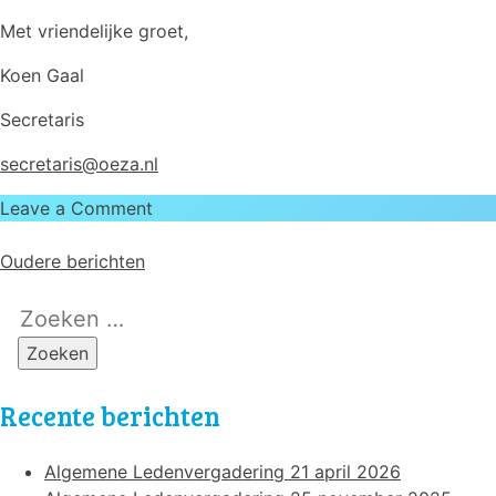
Met vriendelijke groet,
Koen Gaal
Secretaris
secretaris@oeza.nl
on
Leave a Comment
Algemene
B
Ledenvergadering
Oudere berichten
24
e
Zoeken
april
r
naar:
i
Recente berichten
c
h
Algemene Ledenvergadering 21 april 2026