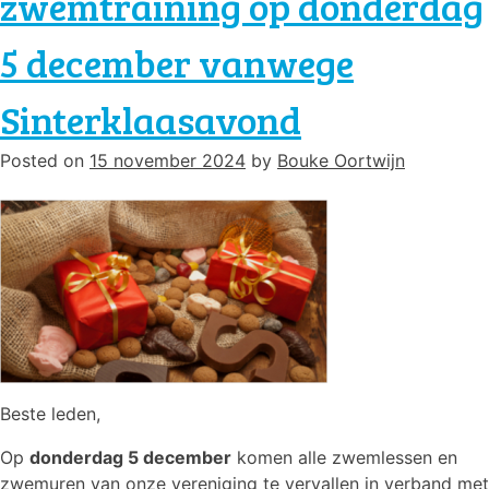
zwemtraining op donderdag
link
5 december vanwege
en
ondersteun
de
Sinterklaasavond
zwemvereniging.
Posted on
15 november 2024
by
Bouke Oortwijn
Beste leden,
Op
donderdag 5 december
komen alle zwemlessen en
zwemuren van onze vereniging te vervallen in verband met