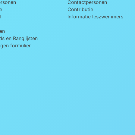
ersonen
Contactpersonen
e
Contributie
d
Informatie leszwemmers
en
s en Ranglijsten
ngen formulier