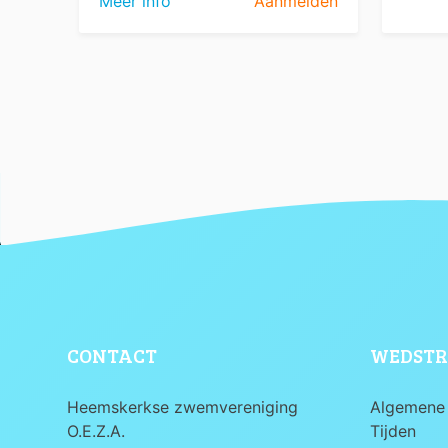
Meer info
Aanmelden
CONTACT
WEDSTR
Heemskerkse zwemvereniging
Algemene 
O.E.Z.A.
Tijden