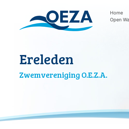
Skip
to
Home
content
Open Wa
Ereleden
Zwemvereniging O.E.Z.A.