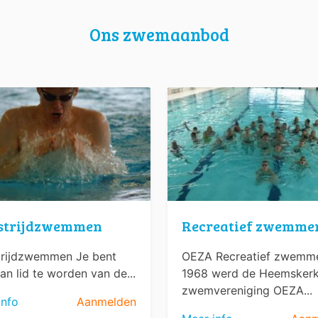
Ons zwemaanbod
strijdzwemmen
Recreatief zwemme
rijdzwemmen Je bent
OEZA Recreatief zwemme
an lid te worden van de...
1968 werd de Heemsker
zwemvereniging OEZA...
info
Aanmelden