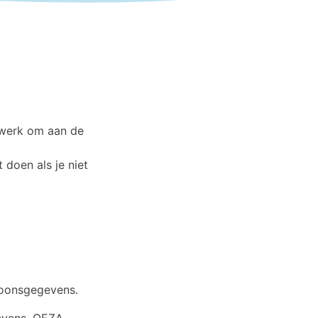
t werk om aan de
 doen als je niet
soonsgegevens.
evens. OEZA