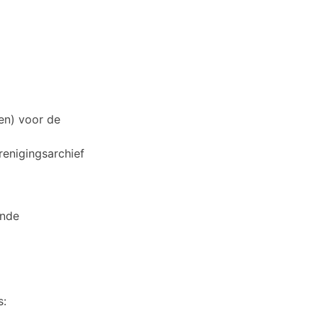
n) voor de
renigingsarchief
ende
s: