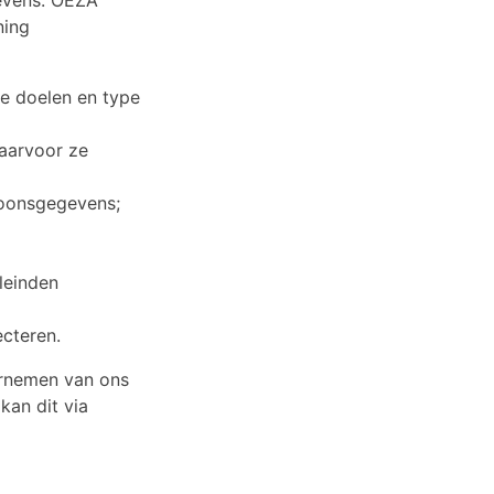
ning
e doelen en type
aarvoor ze
soonsgegevens;
leinden
cteren.
ornemen van ons
kan dit via