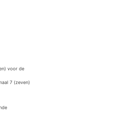
n) voor de
maal 7 (zeven)
nde