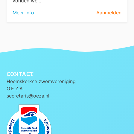
vonden we...
Meer info
Aanmelden
CONTACT
Heemskerkse zwemvereniging
O.E.Z.A.
secretaris@oeza.nl