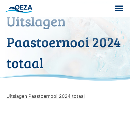
Skip
to
Uitslagen
content
Search
Paastoernooi 2024
for:
totaal
Uitslagen Paastoernooi 2024 totaal