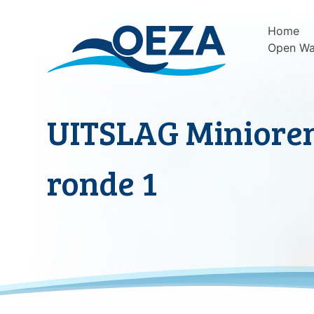
Skip
to
Home
content
Open Wa
UITSLAG Minioren
ronde 1