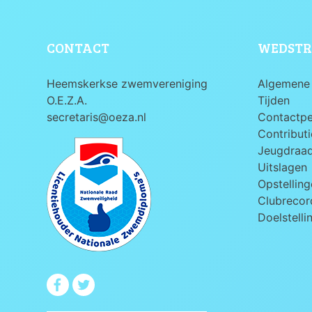
CONTACT
WEDSTR
Heemskerkse zwemvereniging
Algemene 
O.E.Z.A.
Tijden
secretaris@oeza.nl
Contactp
Contributi
Jeugdraa
Uitslagen
Opstelling
Clubrecord
Doelstelli