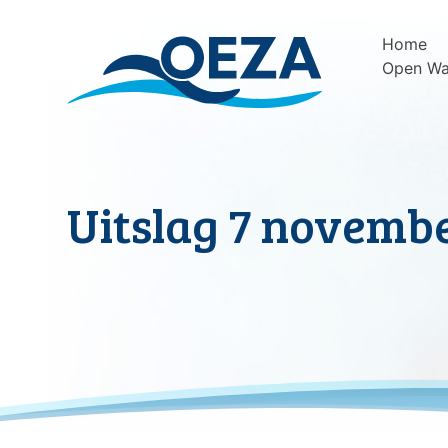
Skip
to
Home
content
Open Wa
Uitslag 7 novem