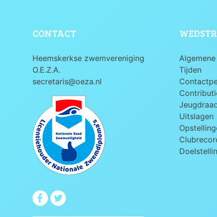
CONTACT
WEDSTR
Heemskerkse zwemvereniging
Algemene 
O.E.Z.A.
Tijden
secretaris@oeza.nl
Contactp
Contributi
Jeugdraa
Uitslagen
Opstelling
Clubrecord
Doelstelli