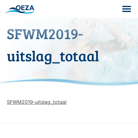
Skip
to
content
SFWM2019-
Search
for:
uitslag_totaal
SFWM2019-uitslag_totaal