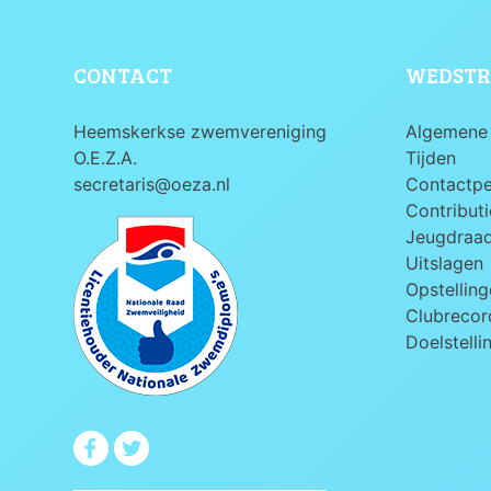
CONTACT
WEDSTR
Heemskerkse zwemvereniging
Algemene 
O.E.Z.A.
Tijden
secretaris@oeza.nl
Contactp
Contributi
Jeugdraa
Uitslagen
Opstelling
Clubrecord
Doelstelli