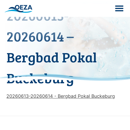
Skip
20260613-
to
content
Search
20260614 –
for:
Bergbad Pokal
Buckeburg
20260613-20260614 - Bergbad Pokal Buckeburg