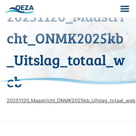
Skip
20251120_Maastri
to
content
Search
cht_ONMK2025kb
for:
_Uitslag_totaal_w
eb
20251120_Maastricht_ONMK2025kb_Uitslag_totaal_web