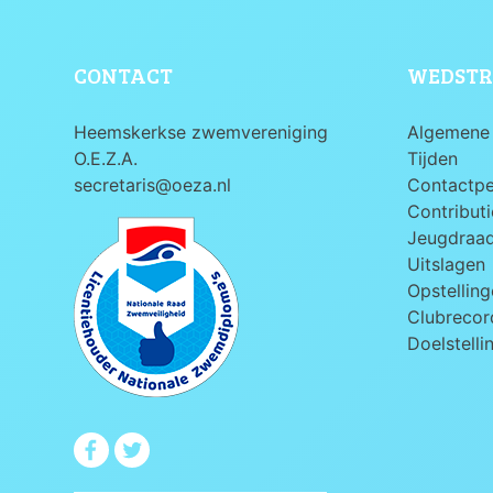
CONTACT
WEDSTR
Heemskerkse zwemvereniging
Algemene 
O.E.Z.A.
Tijden
secretaris@oeza.nl
Contactp
Contributi
Jeugdraa
Uitslagen
Opstelling
Clubrecord
Doelstelli