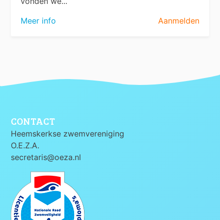
vonden we...
Meer info
Aanmelden
CONTACT
Heemskerkse zwemvereniging
O.E.Z.A.
secretaris@oeza.nl