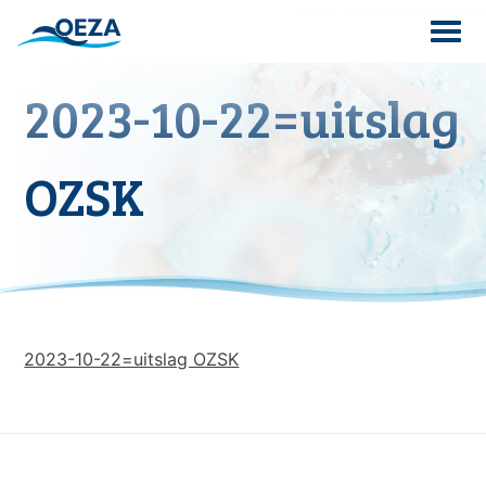
Skip
to
content
2023-10-22=uitslag
Search
for:
OZSK
2023-10-22=uitslag OZSK