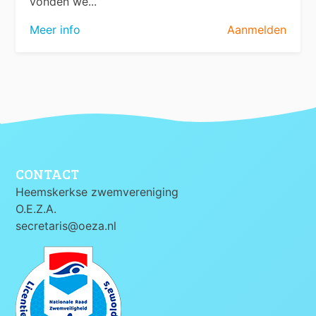
vonden we...
Meer info
Aanmelden
CONTACT
Heemskerkse zwemvereniging
O.E.Z.A.
secretaris@oeza.nl