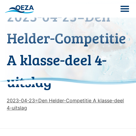
Skip
2023-04-23=Den
to
content
Search
Helder-Competitie
for:
A klasse-deel 4-
uitslag
2023-04-23=Den Helder-Competitie A klasse-deel
4-uitslag