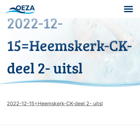
Skip
to
2022-12-
content
Search
15=Heemskerk-CK-
for:
deel 2- uitsl
2022-12-15=Heemskerk-CK-deel 2- uitsl