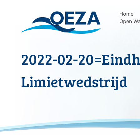
Skip
to
Home
content
Open Wa
2022-02-20=Eind
Limietwedstrijd