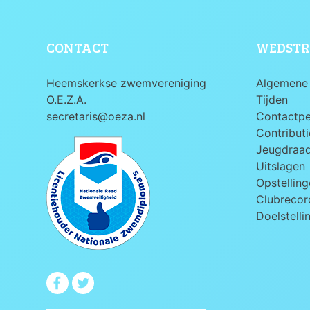
CONTACT
WEDSTR
Heemskerkse zwemvereniging
Algemene 
O.E.Z.A.
Tijden
secretaris@oeza.nl
Contactp
Contributi
Jeugdraa
Uitslagen
Opstelling
Clubrecord
Doelstelli