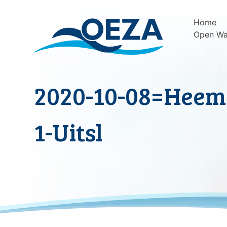
Skip
to
Home
content
Open Wa
2020-10-08=Heem
1-Uitsl