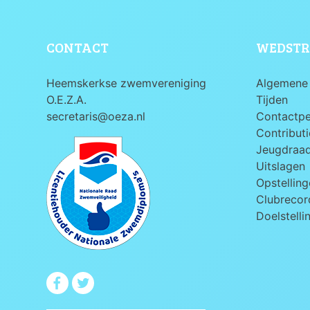
CONTACT
WEDSTR
Heemskerkse zwemvereniging
Algemene 
O.E.Z.A.
Tijden
secretaris@oeza.nl
Contactp
Contributi
Jeugdraa
Uitslagen
Opstelling
Clubrecord
Doelstelli