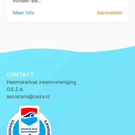
vonden we...
Meer info
Aanmelden
CONTACT
Heemskerkse zwemvereniging
O.E.Z.A.
secretaris@oeza.nl