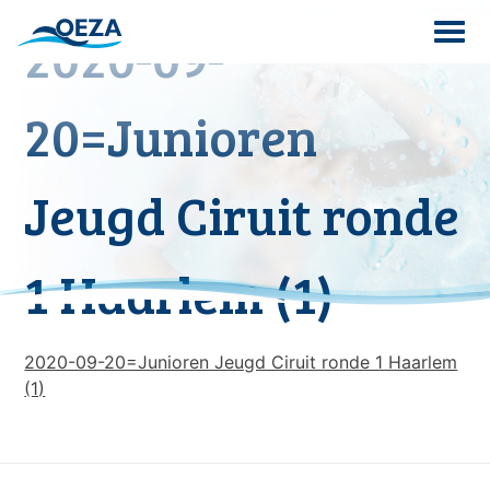
Skip
2020-09-
to
content
Search
20=Junioren
for:
Jeugd Ciruit ronde
1 Haarlem (1)
2020-09-20=Junioren Jeugd Ciruit ronde 1 Haarlem
(1)