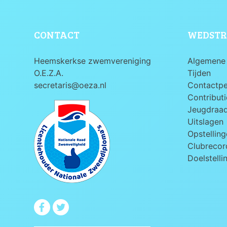
CONTACT
WEDSTR
Heemskerkse zwemvereniging
Algemene 
O.E.Z.A.
Tijden
secretaris@oeza.nl
Contactp
Contributi
Jeugdraa
Uitslagen
Opstelling
Clubrecord
Doelstelli