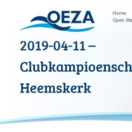
Skip
to
Home
content
Open Wa
2019-04-11 –
Clubkampioensch
Heemskerk