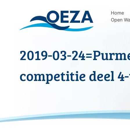
Skip
to
Home
content
Open Wa
2019-03-24=Purm
competitie deel 4-