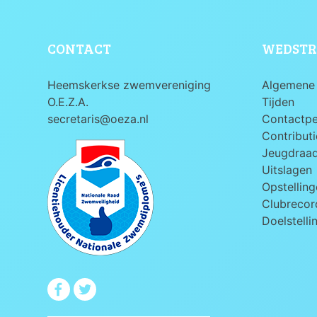
CONTACT
WEDSTR
Heemskerkse zwemvereniging
Algemene 
O.E.Z.A.
Tijden
secretaris@oeza.nl
Contactp
Contributi
Jeugdraa
Uitslagen
Opstelling
Clubrecord
Doelstelli