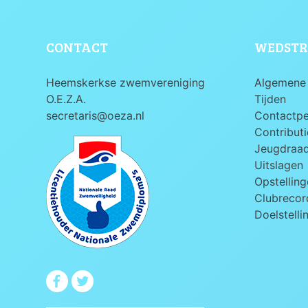
CONTACT
WEDSTR
Heemskerkse zwemvereniging
Algemene 
O.E.Z.A.
Tijden
secretaris@oeza.nl
Contactp
Contributi
Jeugdraa
Uitslagen
Opstelling
Clubrecord
Doelstelli