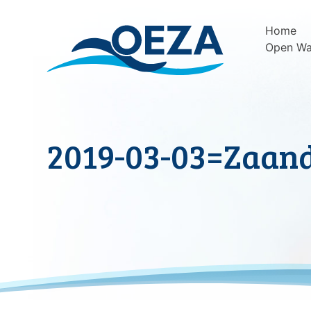
Skip
to
Home
content
Open Wa
2019-03-03=Zaand