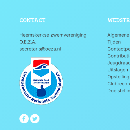
CONTACT
WEDSTR
Heemskerkse zwemvereniging
Algemene 
O.E.Z.A.
Tijden
secretaris@oeza.nl
Contactp
Contributi
Jeugdraa
Uitslagen
Opstelling
Clubrecord
Doelstelli