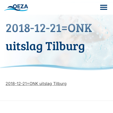
Skip
to
content
2018-12-21=ONK
Search
for:
uitslag Tilburg
2018-12-21=ONK uitslag Tilburg