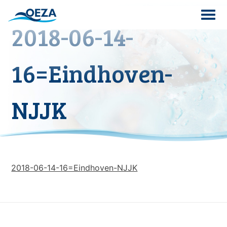
Skip
to
2018-06-14-
content
Search
16=Eindhoven-
for:
NJJK
2018-06-14-16=Eindhoven-NJJK