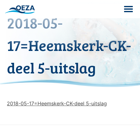
Skip
to
2018-05-
content
Search
17=Heemskerk-CK-
for:
deel 5-uitslag
2018-05-17=Heemskerk-CK-deel 5-uitslag