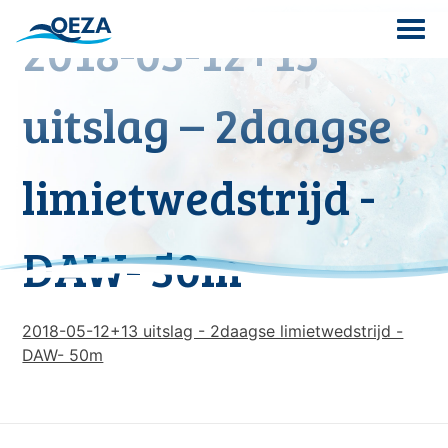
Skip
2018-05-12+13
to
content
Search
uitslag – 2daagse
for:
limietwedstrijd -
DAW- 50m
2018-05-12+13 uitslag - 2daagse limietwedstrijd -
DAW- 50m