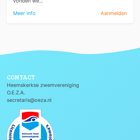
vonden we...
Meer info
Aanmelden
CONTACT
Heemskerkse zwemvereniging
O.E.Z.A.
secretaris@oeza.nl