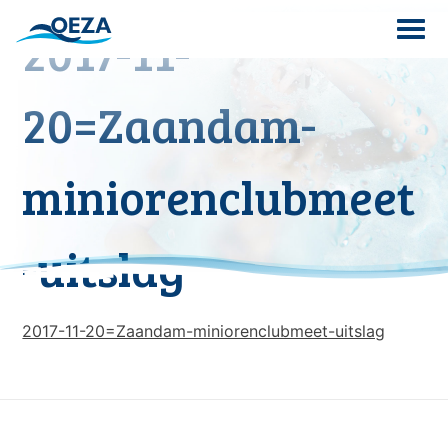
Skip
2017-11-
to
content
Search
20=Zaandam-
for:
miniorenclubmeet
-uitslag
2017-11-20=Zaandam-miniorenclubmeet-uitslag