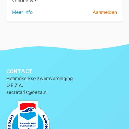
vonden we...
Meer info
Aanmelden
CONTACT
Heemskerkse zwemvereniging
O.E.Z.A.
secretaris@oeza.nl