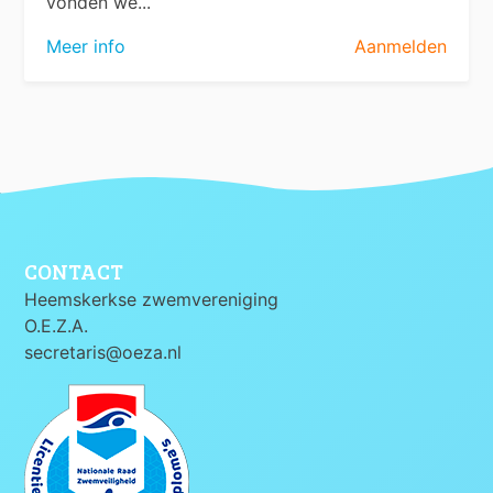
vonden we...
Meer info
Aanmelden
CONTACT
Heemskerkse zwemvereniging
O.E.Z.A.
secretaris@oeza.nl