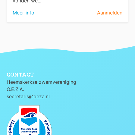
vonden we...
Meer info
Aanmelden
CONTACT
Heemskerkse zwemvereniging
O.E.Z.A.
secretaris@oeza.nl