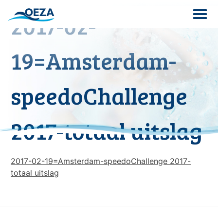
Skip
2017-02-
to
content
Search
19=Amsterdam-
for:
speedoChallenge
2017-totaal uitslag
2017-02-19=Amsterdam-speedoChallenge 2017-
totaal uitslag