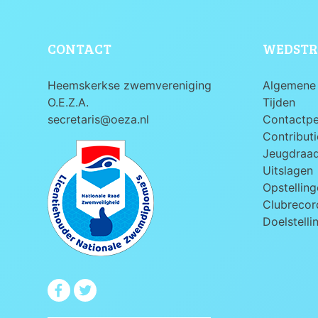
CONTACT
WEDSTR
Heemskerkse zwemvereniging
Algemene 
O.E.Z.A.
Tijden
secretaris@oeza.nl
Contactp
Contributi
Jeugdraa
Uitslagen
Opstelling
Clubrecord
Doelstelli