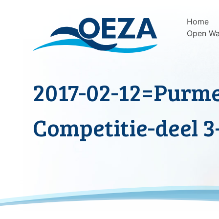
Skip
to
Home
content
Open Wa
2017-02-12=Purm
Competitie-deel 3-