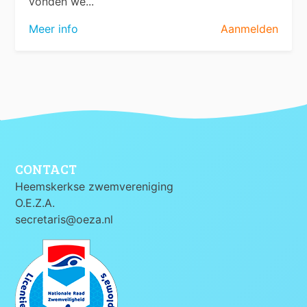
vonden we...
Meer info
Aanmelden
CONTACT
Heemskerkse zwemvereniging
O.E.Z.A.
secretaris@oeza.nl