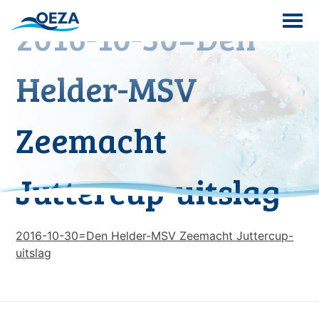
Skip
2016-10-30=Den
to
content
Search
Helder-MSV
for:
Zeemacht
Juttercup-uitslag
2016-10-30=Den Helder-MSV Zeemacht Juttercup-
uitslag