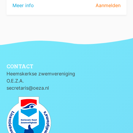
Meer info
Aanmelden
CONTACT
Heemskerkse zwemvereniging
O.E.Z.A.
secretaris@oeza.nl