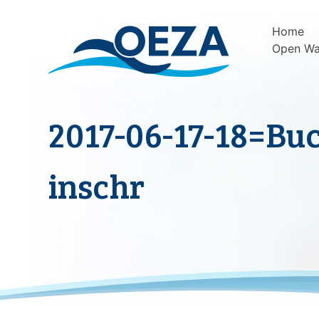
Skip
to
Home
content
Open Wa
2017-06-17-18=Bu
inschr