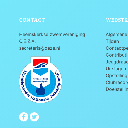
CONTACT
WEDSTR
Heemskerkse zwemvereniging
Algemene 
O.E.Z.A.
Tijden
secretaris@oeza.nl
Contactp
Contributi
Jeugdraa
Uitslagen
Opstelling
Clubrecord
Doelstelli