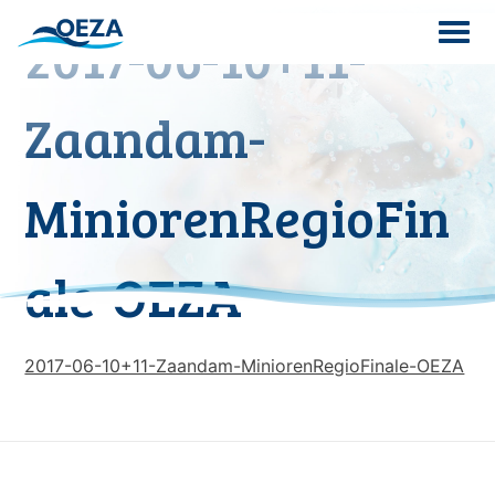
Skip
2017-06-10+11-
to
content
Search
Zaandam-
for:
MiniorenRegioFin
ale-OEZA
2017-06-10+11-Zaandam-MiniorenRegioFinale-OEZA