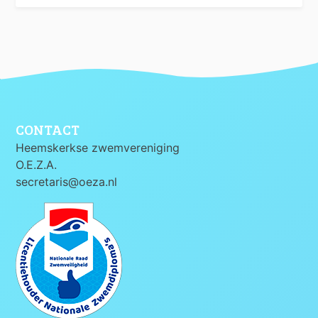
CONTACT
Heemskerkse zwemvereniging
O.E.Z.A.
secretaris@oeza.nl