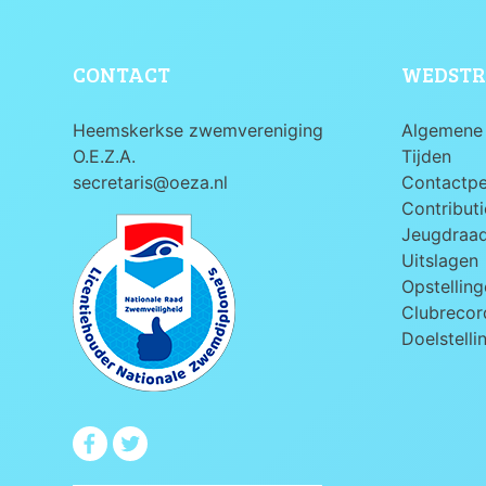
CONTACT
WEDSTR
Heemskerkse zwemvereniging
Algemene 
O.E.Z.A.
Tijden
secretaris@oeza.nl
Contactp
Contributi
Jeugdraa
Uitslagen
Opstelling
Clubrecord
Doelstelli