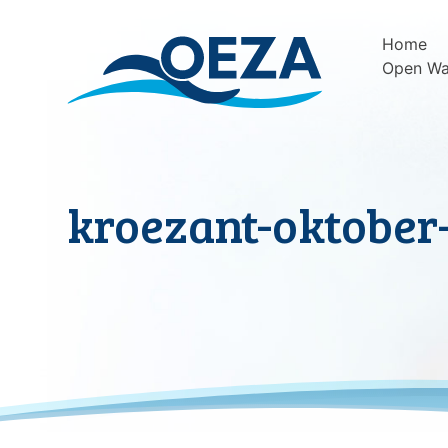
Skip
to
Home
content
Open Wa
kroezant-oktober