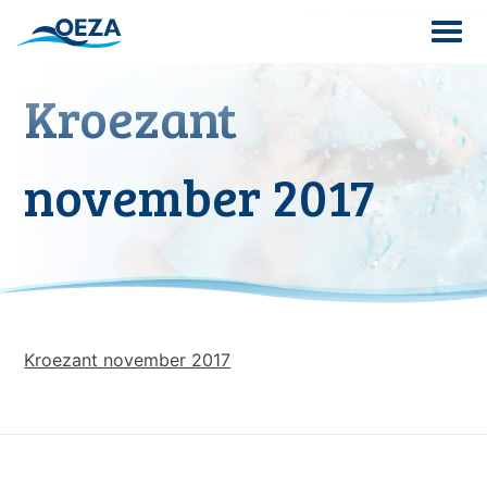
Skip
to
content
Kroezant
Search
for:
november 2017
Kroezant november 2017