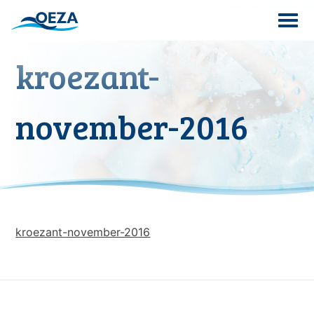
Skip
to
content
kroezant-
Search
for:
november-2016
kroezant-november-2016