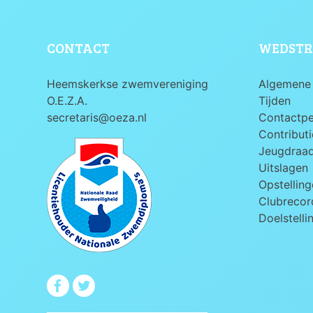
CONTACT
WEDSTR
Heemskerkse zwemvereniging
Algemene 
O.E.Z.A.
Tijden
secretaris@oeza.nl
Contactp
Contributi
Jeugdraa
Uitslagen
Opstelling
Clubrecord
Doelstelli