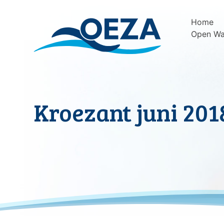
Skip
to
Home
content
Open Wa
Kroezant juni 201