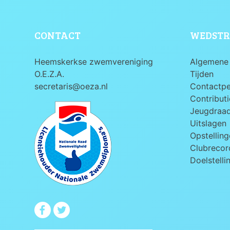
CONTACT
WEDSTR
Heemskerkse zwemvereniging
Algemene 
O.E.Z.A.
Tijden
secretaris@oeza.nl
Contactp
Contributi
Jeugdraa
Uitslagen
Opstelling
Clubrecord
Doelstelli