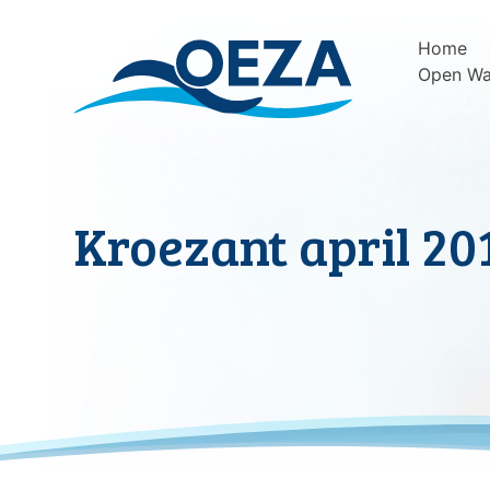
Skip
to
Home
content
Open Wa
Kroezant april 20