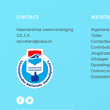
CONTACT
WEDSTR
Heemskerkse zwemvereniging
Algemene 
O.E.Z.A.
Tijden
secretaris@oeza.nl
Contactp
Contributi
Jeugdraa
Uitslagen
Opstelling
Clubrecord
Doelstelli