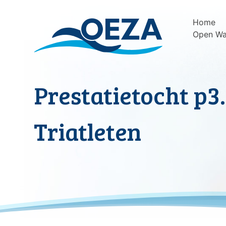
Skip
to
Home
content
Open Wa
Prestatietocht p
Triatleten