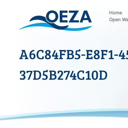
Skip
to
Home
content
Open Wa
A6C84FB5-E8F1-4
37D5B274C10D