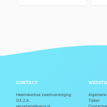
CONTACT
WEDSTR
Heemskerkse zwemvereniging
Algemene 
O.E.Z.A.
Tijden
secretaris@oeza.nl
Contactp