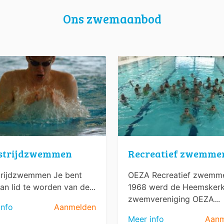
Ons zwemaanbod
strijdzwemmen
Recreatief zwemme
rijdzwemmen Je bent
OEZA Recreatief zwemme
an lid te worden van de...
1968 werd de Heemsker
zwemvereniging OEZA...
info
Aanmelden
Meer info
Aanm