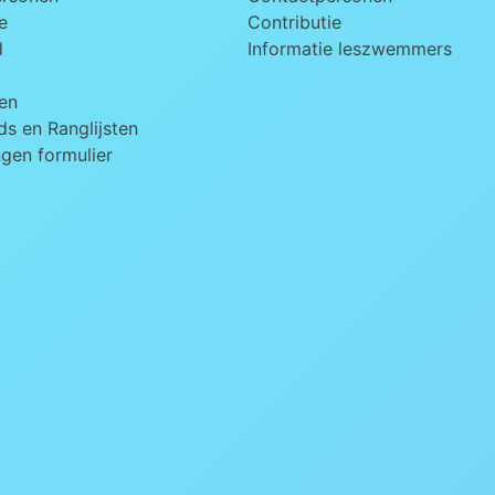
e
Contributie
d
Informatie leszwemmers
en
s en Ranglijsten
ngen formulier