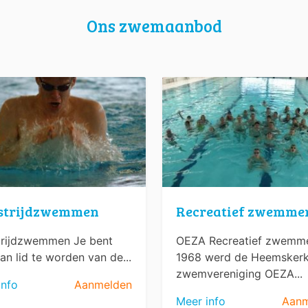
Ons zwemaanbod
strijdzwemmen
Recreatief zwemme
rijdzwemmen Je bent
OEZA Recreatief zwemme
an lid te worden van de...
1968 werd de Heemsker
zwemvereniging OEZA...
info
Aanmelden
Meer info
Aanm