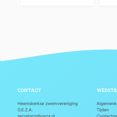
CONTACT
WEDSTR
Heemskerkse zwemvereniging
Algemene 
O.E.Z.A.
Tijden
secretaris@oeza.nl
Contactp