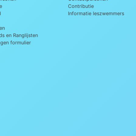
e
Contributie
d
Informatie leszwemmers
en
s en Ranglijsten
ngen formulier