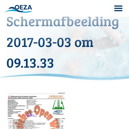
Skip
to
Schermafbeelding
content
Search
2017-03-03 om
for:
09.13.33