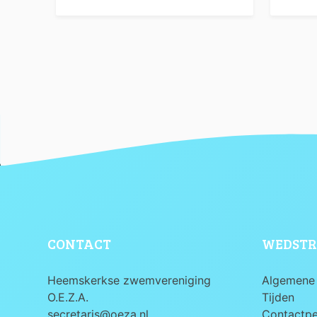
CONTACT
WEDSTR
Heemskerkse zwemvereniging
Algemene 
O.E.Z.A.
Tijden
secretaris@oeza.nl
Contactp