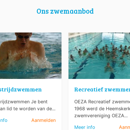
Ons zwemaanbod
strijdzwemmen
Recreatief zwemme
rijdzwemmen Je bent
OEZA Recreatief zwemme
an lid te worden van de...
1968 werd de Heemsker
zwemvereniging OEZA...
info
Aanmelden
Meer info
Aanm