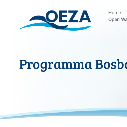
Skip
to
Home
content
Open Wa
Programma Bosb