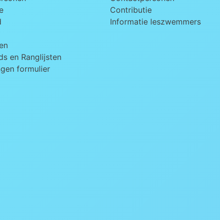
e
Contributie
d
Informatie leszwemmers
en
s en Ranglijsten
ngen formulier