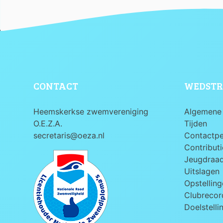
CONTACT
WEDSTR
Heemskerkse zwemvereniging
Algemene 
O.E.Z.A.
Tijden
secretaris@oeza.nl
Contactp
Contributi
Jeugdraa
Uitslagen
Opstelling
Clubrecord
Doelstelli