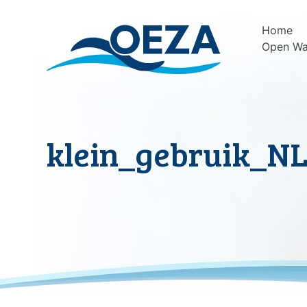
Skip
to
Home
content
Open Wa
klein_gebruik_N