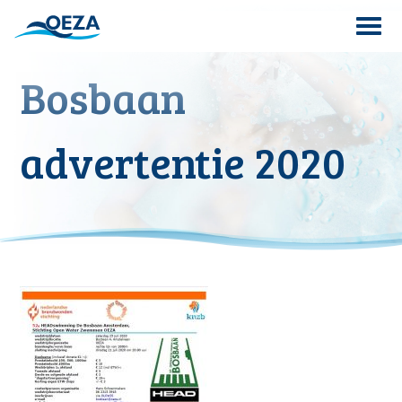
Skip
to
content
Bosbaan
Search
for:
advertentie 2020