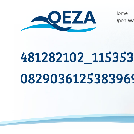
Skip
to
Home
content
Open Wa
481282102_11535
082903612538396