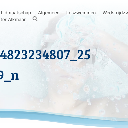
Lidmaatschap
Algemeen
Leszwemmen
Wedstrijd
ter Alkmaar
34823234807_25
9_n