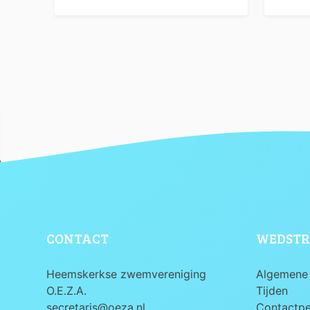
CONTACT
WEDSTR
Heemskerkse zwemvereniging
Algemene 
O.E.Z.A.
Tijden
secretaris@oeza.nl
Contactp