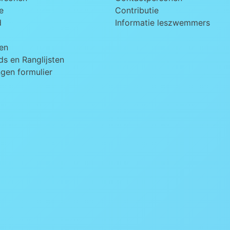
e
Contributie
d
Informatie leszwemmers
en
s en Ranglijsten
ngen formulier