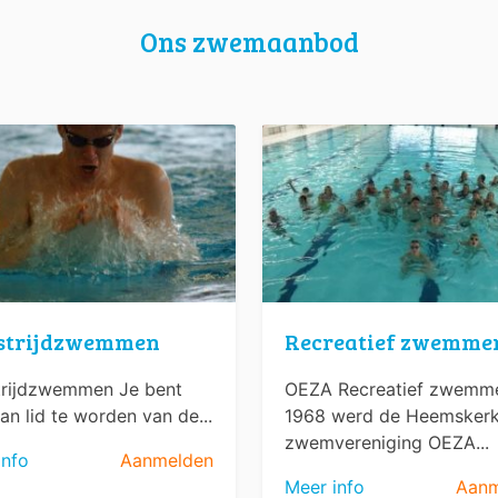
Ons zwemaanbod
strijdzwemmen
Recreatief zwemme
rijdzwemmen Je bent
OEZA Recreatief zwemme
an lid te worden van de...
1968 werd de Heemsker
zwemvereniging OEZA...
info
Aanmelden
Meer info
Aanm